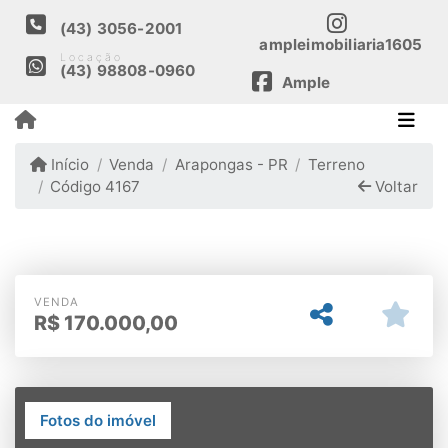
(43) 3056-2001
ampleimobiliaria1605
Locação
(43) 98808-0960
Ample
Início
Venda
Arapongas - PR
Terreno
Código 4167
Voltar
VENDA
R$
170.000,00
Fotos do imóvel